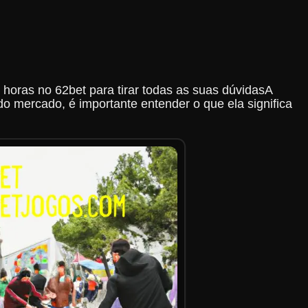
horas no 62bet para tirar todas as suas dúvidasA
do mercado, é importante entender o que ela significa