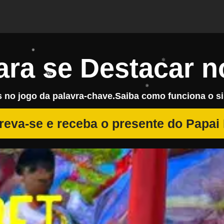
❄
ara se Destacar no
❄
❄
s no jogo da palavra-chave.Saiba como funciona o 
❄
reva-se e receba o presente do Papai
❄
❄
❄