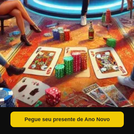
Pegue seu presente de Ano Novo