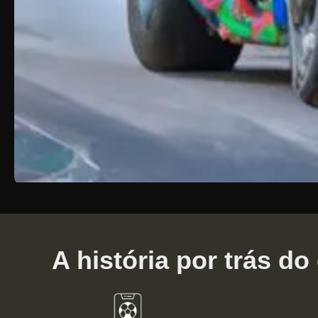
A história por trás 